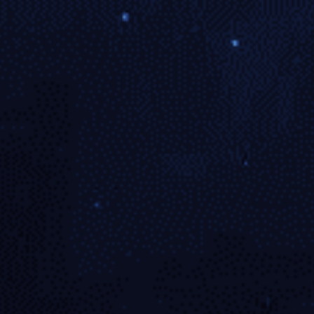
发表评论
内容
姓名
*
网址