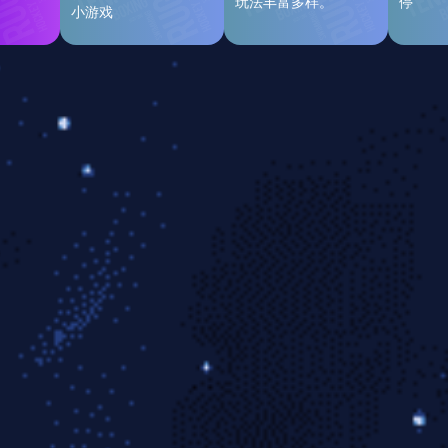
的爆发，而是需要在较长周期内保持稳定状态，这对阵容
竞争压力同步提升。由于世界杯参赛名额有限，亚洲球队
都可能直接影响最终排名。这种背景下，偶然性被压缩，
了深远影响。球员流动性逐渐恢复正常，海外效力球员回
显提高。预选赛不再是“练兵场”，而是真正意义上的高
形成更为成熟的竞争生态。各队不仅要研究对手，还要学
这为亚洲篮球的职业化和体系化发展奠定了基础。
等传统强队依然是晋级热门。这些球队拥有相对完整的青
能够展现更强的心理稳定性，这是他们长期占据亚洲前列