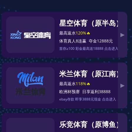
企业服务
交流
Zoty中欧登录