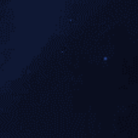
球版图中的角色正在发生变化。虽然整体实力仍与欧美强
提供了现实可能。
定了哪些球队能够晋级正赛，更深刻地反映了亚洲篮球内部
化以及新老力量的交替，共同塑造了更加复杂而真实的晋
统强队需要持续进化以巩固地位，新兴力量则将不断冲击
体水平有望稳步提升，并在世界篮球舞台上争取更具分量