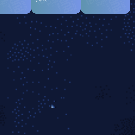
交流
zoty中欧登录